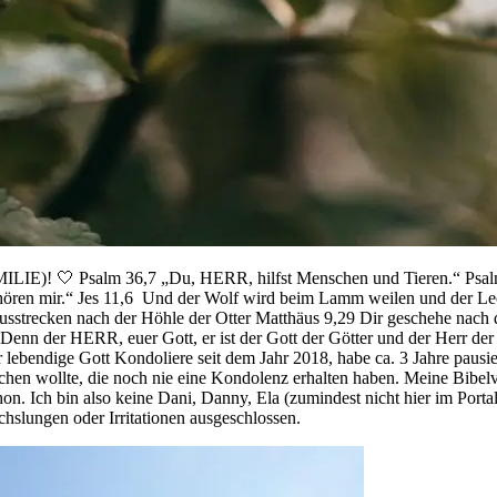
alm 36,7 „Du, HERR, hilfst Menschen und Tieren.“ Psalm 104,27
ehören mir.“ Jes 11,6 Und der Wolf wird beim Lamm weilen und der L
usstrecken nach der Höhle der Otter Matthäus 9,29 Dir geschehe nach
enn der HERR, euer Gott, er ist der Gott der Götter und der Herr der
ebendige Gott Kondoliere seit dem Jahr 2018, habe ca. 3 Jahre pausie
ichen wollte, die noch nie eine Kondolenz erhalten haben. Meine Bibel
schon. Ich bin also keine Dani, Danny, Ela (zumindest nicht hier im Po
chslungen oder Irritationen ausgeschlossen.