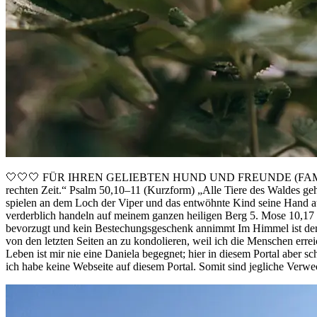
🤍🤍🤍 FÜR IHREN GELIEBTEN HUND UND FREUNDE (FAMILIE)! 🤍 Ps
rechten Zeit.“ Psalm 50,10–11 (Kurzform) „Alle Tiere des Waldes g
spielen an dem Loch der Viper und das entwöhnte Kind seine Hand a
verderblich handeln auf meinem ganzen heiligen Berg 5. Mose 10,17 D
bevorzugt und kein Bestechungsgeschenk annimmt Im Himmel ist der l
von den letzten Seiten an zu kondolieren, weil ich die Menschen erre
Leben ist mir nie eine Daniela begegnet; hier in diesem Portal aber 
ich habe keine Webseite auf diesem Portal. Somit sind jegliche Verwe