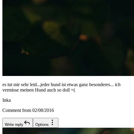
es tut mir sehr leid...jeder hund ist etwas ganz besonderes... ich
vermisse meinen Hund auch so doll =(
Inka
Comment from 02/08/2016
Write reply
Options