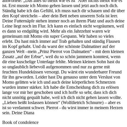
antwortete: „Das alles so bleibt wie es ist“ Aber nichts bleibt wie es
ist. Erst musste ich Momo gehen lassen und jetzt auch noch dich.
Ständig habe ich das Gefühl, ich muss nach dir schauen und dir über
den Kopf streicheln – aber dein Bett neben unserem Sofa ist leer.
Deine Futternäpfe stehen immer noch an ihrem Platz und auch deine
Leine liegt noch im Flur. Ich kann es einfach nicht wegräumen, weil
es dann so endgültig wird. Mehr als ein Jahrzehnt waren wir
gemeinsam mit Momo ein super Gespann. Wir haben so vieles
erlebt. Du hast mich immer auf Trab gehalten und ständig Flausen
im Kopf gehabt. Und du warst der schönste Dalmatiner auf der
ganzen Welt –mein „Prinz Pierrot von Dalmatien“ - mit dem kleinen
Zusatz „auf der Erbse“, weil du so schön jammern konntest, wenn
dir eine kuschelige Unterlage fehlte. Meinen kleinen Sohn hast du
so unglaublich liebevoll aufgenommen und nur zu gerne mit
feuchten Hundeküssen versorgt. Du wärst ein wunderbarer Freund
für ihn geworden. Leider hast Du genauso unter dem Verslust von
Momo gelitten wie ich und auch deine körperlichen Schmerzen
wurden immer stärker. Ich habe die Entscheidung dich zu erlösen
lange vor mir her geschoben und ich hoffe so sehr, dass ich dich
nicht unnötig gequält habe, weil ich dich nicht gehen lassen wollte.
„Lieben heißt loslassen können“ (Wolfdietrich Schnurre) – aber es
ist so verdammt schwer. Pierrot - du wirst immer in meinem Herzen
sein. Deine Diana
Book of condolence