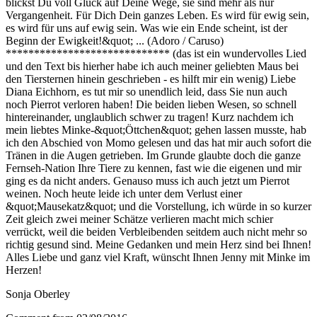
blickst Du voll Glück auf Deine Wege, sie sind mehr als nur
Vergangenheit. Für Dich Dein ganzes Leben. Es wird für ewig sein,
es wird für uns auf ewig sein. Was wie ein Ende scheint, ist der
Beginn der Ewigkeit!&quot; ... (Adoro / Caruso)
***************************** (das ist ein wundervolles Lied
und den Text bis hierher habe ich auch meiner geliebten Maus bei
den Tiersternen hinein geschrieben - es hilft mir ein wenig) Liebe
Diana Eichhorn, es tut mir so unendlich leid, dass Sie nun auch
noch Pierrot verloren haben! Die beiden lieben Wesen, so schnell
hintereinander, unglaublich schwer zu tragen! Kurz nachdem ich
mein liebtes Minke-&quot;Öttchen&quot; gehen lassen musste, hab
ich den Abschied von Momo gelesen und das hat mir auch sofort die
Tränen in die Augen getrieben. Im Grunde glaubte doch die ganze
Fernseh-Nation Ihre Tiere zu kennen, fast wie die eigenen und mir
ging es da nicht anders. Genauso muss ich auch jetzt um Pierrot
weinen. Noch heute leide ich unter dem Verlust einer
&quot;Mausekatz&quot; und die Vorstellung, ich würde in so kurzer
Zeit gleich zwei meiner Schätze verlieren macht mich schier
verrückt, weil die beiden Verbleibenden seitdem auch nicht mehr so
richtig gesund sind. Meine Gedanken und mein Herz sind bei Ihnen!
Alles Liebe und ganz viel Kraft, wünscht Ihnen Jenny mit Minke im
Herzen!
Sonja Oberley