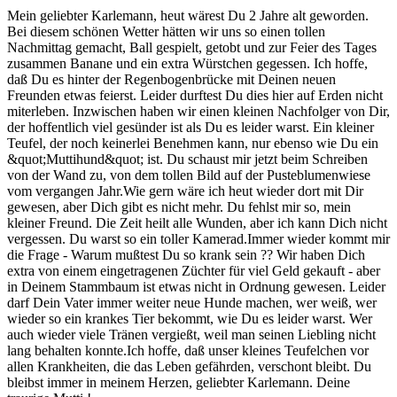
Mein geliebter Karlemann, heut wärest Du 2 Jahre alt geworden.
Bei diesem schönen Wetter hätten wir uns so einen tollen
Nachmittag gemacht, Ball gespielt, getobt und zur Feier des Tages
zusammen Banane und ein extra Würstchen gegessen. Ich hoffe,
daß Du es hinter der Regenbogenbrücke mit Deinen neuen
Freunden etwas feierst. Leider durftest Du dies hier auf Erden nicht
miterleben. Inzwischen haben wir einen kleinen Nachfolger von Dir,
der hoffentlich viel gesünder ist als Du es leider warst. Ein kleiner
Teufel, der noch keinerlei Benehmen kann, nur ebenso wie Du ein
&quot;Muttihund&quot; ist. Du schaust mir jetzt beim Schreiben
von der Wand zu, von dem tollen Bild auf der Pusteblumenwiese
vom vergangen Jahr.Wie gern wäre ich heut wieder dort mit Dir
gewesen, aber Dich gibt es nicht mehr. Du fehlst mir so, mein
kleiner Freund. Die Zeit heilt alle Wunden, aber ich kann Dich nicht
vergessen. Du warst so ein toller Kamerad.Immer wieder kommt mir
die Frage - Warum mußtest Du so krank sein ?? Wir haben Dich
extra von einem eingetragenen Züchter für viel Geld gekauft - aber
in Deinem Stammbaum ist etwas nicht in Ordnung gewesen. Leider
darf Dein Vater immer weiter neue Hunde machen, wer weiß, wer
wieder so ein krankes Tier bekommt, wie Du es leider warst. Wer
auch wieder viele Tränen vergießt, weil man seinen Liebling nicht
lang behalten konnte.Ich hoffe, daß unser kleines Teufelchen vor
allen Krankheiten, die das Leben gefährden, verschont bleibt. Du
bleibst immer in meinem Herzen, geliebter Karlemann. Deine