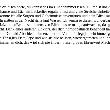
 der Welt! Ich hoffe, du kannst das im Hundehimmel lesen. Du fehlst 
arme und Lächeln Leckerlies ergattert hast und viele Streicheleinheiten
te ich alle Sorgen und Geheimnisse anvertrauen und dein Blick sagte 
mehr mitten in der Nacht ganz laut Wasser, ich vermisse diesen wunde
hlafzimmer.Bei diesem intensiven Blick musste man ja aufwachen, das g
r nicht. Dank eines anderen Doktors, der dich homöopathisch behandelt 
 von Dir bald Abschied nehmen, aber die Vernunft siegt ja nicht immer gl
apsi,Iris,Fiete,Pepe und wie sie alle heissen, wiedergetroffen und ihr g
immer an dich, das wird sich nie ändern, riesengroßes Ehrenwort Mach