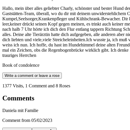
Hallo, mein über alles geliebter Charly, schönster und bester Hund
Gaststätten-Team, überall, wo du dir mit deinem unwiderstehlichem Ch
Kumpel,Seelsorger,Krankenpfleger und Kühlschrank-Bewacher. Dir konn
leer,keiner drückt seinen Kopf gegen meinen, es trinkt auch keiner 
nach halb 7 Uhr hörte ich dich den Flur entlang tappern Richtung Sc
alles. Deine alte Tierärztin hatte dich aufgegeben, alle anderen abe
dich liebten und viele,viele Streicheleinheiten.Ich wusste ja, ich muß
weiss ich nun. Ich hoffe, du hast im Hundehimmel deine alten Freunde T
mal ein Zeichen, obs die Regenbogenbrücke wirklich gibt. Ich denke 
trauriges Herrchen
Book of condolence
Write a comment or leave a rose
1377 Visits, 1 Comment and 8 Roses
Comments
Daniela mit Familie
Comment from 05/02/2023