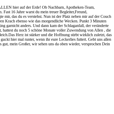
uns ALLEN hier auf der Erde! Ob Nachbarn, Apotheken-Team,
. Fast 16 Jahre warst du mein treuer Begleiter,Freund,
mir, das du es verstehst. Nun ist der Platz neben mir auf der Couch
rbaren Krach ebenso wie das morgendliche Wecken. Punkt 3 Minuten
ing garnicht anders. Und dann kam der Schlaganfall, der veränderte
hat, hattest du noch 5 schöne Monate voller Zuwendung von Allen , die
eich.Das Herz ist stärker und die Hoffnung stirbt wirklich zuletzt, das
uckt hier mal runter, wenn ihr eure Leckerlies futtert. Gebt uns allen
s gut, mein Großer, wir sehen uns da oben wieder, versprochen Dein