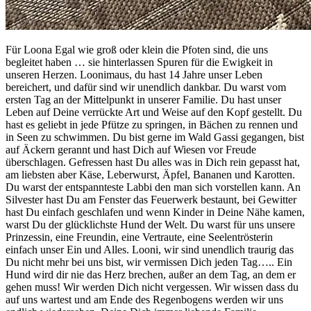
Für Loona Egal wie groß oder klein die Pfoten sind, die uns
begleitet haben … sie hinterlassen Spuren für die Ewigkeit in
unseren Herzen. Loonimaus, du hast 14 Jahre unser Leben
bereichert, und dafür sind wir unendlich dankbar. Du warst vom
ersten Tag an der Mittelpunkt in unserer Familie. Du hast unser
Leben auf Deine verrückte Art und Weise auf den Kopf gestellt. Du
hast es geliebt in jede Pfütze zu springen, in Bächen zu rennen und
in Seen zu schwimmen. Du bist gerne im Wald Gassi gegangen, bist
auf Äckern gerannt und hast Dich auf Wiesen vor Freude
überschlagen. Gefressen hast Du alles was in Dich rein gepasst hat,
am liebsten aber Käse, Leberwurst, Äpfel, Bananen und Karotten.
Du warst der entspannteste Labbi den man sich vorstellen kann. An
Silvester hast Du am Fenster das Feuerwerk bestaunt, bei Gewitter
hast Du einfach geschlafen und wenn Kinder in Deine Nähe kamen,
warst Du der glücklichste Hund der Welt. Du warst für uns unsere
Prinzessin, eine Freundin, eine Vertraute, eine Seelentrösterin
einfach unser Ein und Alles. Looni, wir sind unendlich traurig das
Du nicht mehr bei uns bist, wir vermissen Dich jeden Tag….. Ein
Hund wird dir nie das Herz brechen, außer an dem Tag, an dem er
gehen muss! Wir werden Dich nicht vergessen. Wir wissen dass du
auf uns wartest und am Ende des Regenbogens werden wir uns