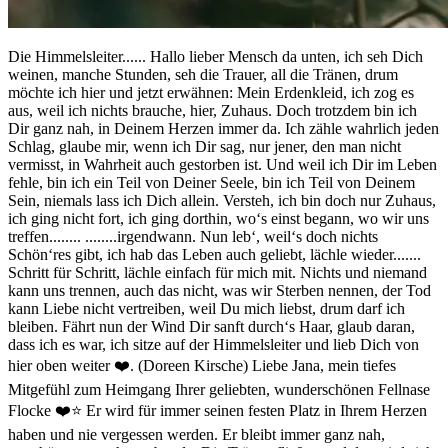
Die Himmelsleiter...... Hallo lieber Mensch da unten, ich seh Dich
weinen, manche Stunden, seh die Trauer, all die Tränen, drum
möchte ich hier und jetzt erwähnen: Mein Erdenkleid, ich zog es
aus, weil ich nichts brauche, hier, Zuhaus. Doch trotzdem bin ich
Dir ganz nah, in Deinem Herzen immer da. Ich zähle wahrlich jeden
Schlag, glaube mir, wenn ich Dir sag, nur jener, den man nicht
vermisst, in Wahrheit auch gestorben ist. Und weil ich Dir im Leben
fehle, bin ich ein Teil von Deiner Seele, bin ich Teil von Deinem
Sein, niemals lass ich Dich allein. Versteh, ich bin doch nur Zuhaus,
ich ging nicht fort, ich ging dorthin, wo‘s einst begann, wo wir uns
treffen........ ........irgendwann. Nun leb‘, weil‘s doch nichts
Schön‘res gibt, ich hab das Leben auch geliebt, lächle wieder.......
Schritt für Schritt, lächle einfach für mich mit. Nichts und niemand
kann uns trennen, auch das nicht, was wir Sterben nennen, der Tod
kann Liebe nicht vertreiben, weil Du mich liebst, drum darf ich
bleiben. Fährt nun der Wind Dir sanft durch‘s Haar, glaub daran,
dass ich es war, ich sitze auf der Himmelsleiter und lieb Dich von
hier oben weiter ❤️. (Doreen Kirsche) Liebe Jana, mein tiefes
Mitgefühl zum Heimgang Ihrer geliebten, wunderschönen Fellnase
Flocke ❤️⭐️ Er wird für immer seinen festen Platz in Ihrem Herzen
haben und nie vergessen werden. Er bleibt immer ganz nah,