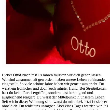
Lieber Otto! Nach fast 18 Jahren mussten wir dich gehen lassen.
Wir sind zusammen alt geworden, haben unsere Leben aufeinander
eingestellt. So viele schöne Jahre haben wir gemeinsam erlebt. Du
warst ein fröhlicher und doch auch ruhiger Hund. Bei Streitigkeiten
hast du keine Partei ergriffen, sondern hast beruhigend und
ausgleichend reagiert. Du warst der Mittelpunkt in unserem Leben.
Seit wir in dieser Wohnung sind, warst du mit dabei. Jetzt ist sie leer
ohne dich. Du fehlst uns unsagbar. Aber eines Tages werden wir uns