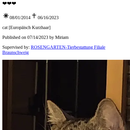
❤️❤️❤️
08/01/2014
06/16/2023
cat
[
Europäisch Kurzhaar
]
Published on 07/14/2023 by Miriam
Supervised by
:
ROSENGARTEN-Tierbestattung Filiale
Braunschweig