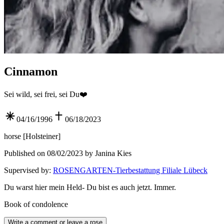
Cinnamon
Sei wild, sei frei, sei Du❤️
04/16/1996
06/18/2023
horse
[
Holsteiner
]
Published on 08/02/2023 by Janina Kies
Supervised by
:
ROSENGARTEN-Tierbestattung Filiale Lübeck
Du warst hier mein Held- Du bist es auch jetzt. Immer.
Book of condolence
Write a comment or leave a rose