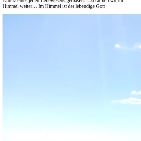
Antlitz eines jeden Lebewesens geblasen. …so atmen wir im
Himmel weiter… Im Himmel ist der lebendige Gott