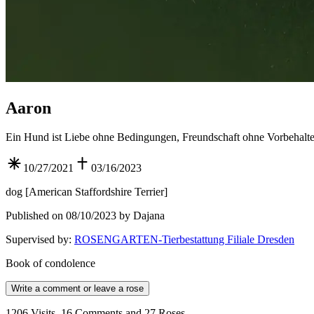
Aaron
Ein Hund ist Liebe ohne Bedingungen, Freundschaft ohne Vorbehalte
10/27/2021
03/16/2023
dog
[
American Staffordshire Terrier
]
Published on 08/10/2023 by Dajana
Supervised by
:
ROSENGARTEN-Tierbestattung Filiale Dresden
Book of condolence
Write a comment or leave a rose
1206 Visits, 16 Comments and 27 Roses