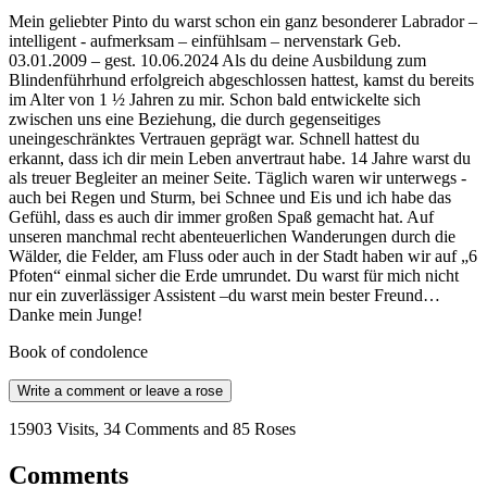
Mein geliebter Pinto du warst schon ein ganz besonderer Labrador –
intelligent - aufmerksam – einfühlsam – nervenstark Geb.
03.01.2009 – gest. 10.06.2024 Als du deine Ausbildung zum
Blindenführhund erfolgreich abgeschlossen hattest, kamst du bereits
im Alter von 1 ½ Jahren zu mir. Schon bald entwickelte sich
zwischen uns eine Beziehung, die durch gegenseitiges
uneingeschränktes Vertrauen geprägt war. Schnell hattest du
erkannt, dass ich dir mein Leben anvertraut habe. 14 Jahre warst du
als treuer Begleiter an meiner Seite. Täglich waren wir unterwegs -
auch bei Regen und Sturm, bei Schnee und Eis und ich habe das
Gefühl, dass es auch dir immer großen Spaß gemacht hat. Auf
unseren manchmal recht abenteuerlichen Wanderungen durch die
Wälder, die Felder, am Fluss oder auch in der Stadt haben wir auf „6
Pfoten“ einmal sicher die Erde umrundet. Du warst für mich nicht
nur ein zuverlässiger Assistent –du warst mein bester Freund…
Danke mein Junge!
Book of condolence
Write a comment or leave a rose
15903 Visits, 34 Comments and 85 Roses
Comments