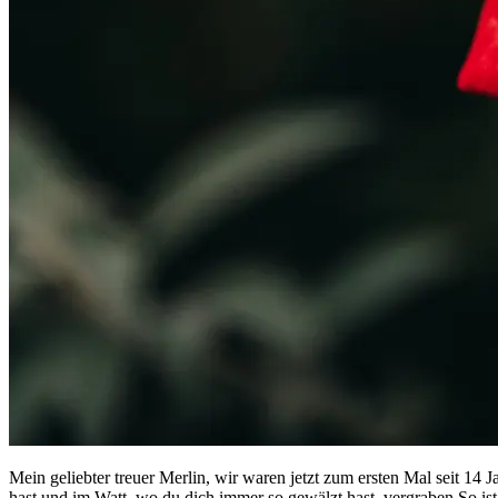
Mein geliebter treuer Merlin, wir waren jetzt zum ersten Mal seit 14
hast und im Watt, wo du dich immer so gewälzt hast. vergraben.So ist 