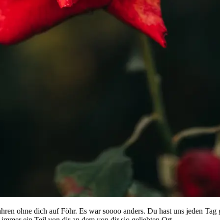
 Jahren ohne dich auf Föhr. Es war soooo anders. Du hast uns jeden Tag 
immer ein Teil von dir an dem von dir sio geliebten Ort.