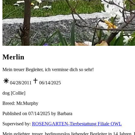
Merlin
Mein treuer Begleiter, ich vermisse dich so sehr!
04/28/2011
06/14/2025
dog
[
Collie
]
Breed
:
Mr.Murphy
Published on 07/14/2025 by Barbara
Supervised by
:
ROSENGARTEN-Tierbestattung Filiale OWL
Mein geliebter, treuer, bedinungslos liebender Begleiter in 14 Jahren