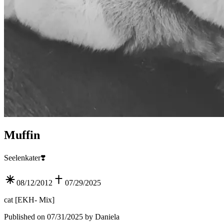
Muffin
Seelenkater❣️
08/12/2012
07/29/2025
cat
[
EKH- Mix
]
Published on 07/31/2025 by Daniela