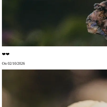
❤️❤️
On 02/10/2026