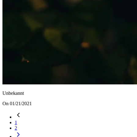
Unbekannt
On 01/21/2021
1
2