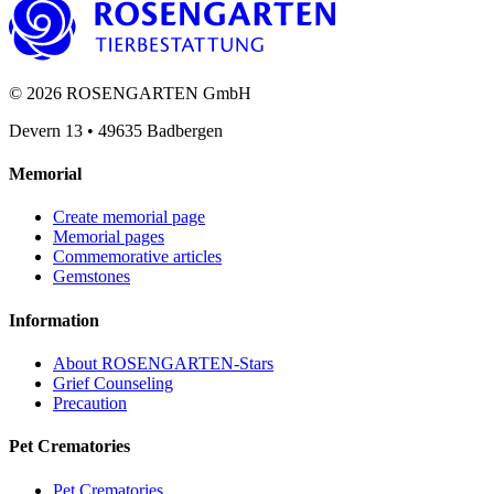
©
2026
ROSENGARTEN GmbH
Devern 13
•
49635
Badbergen
Memorial
Create memorial page
Memorial pages
Commemorative articles
Gemstones
Information
About ROSENGARTEN-Stars
Grief Counseling
Precaution
Pet Crematories
Pet Crematories