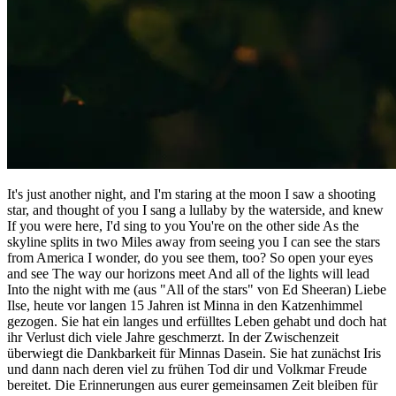
It's just another night, and I'm staring at the moon I saw a shooting
star, and thought of you I sang a lullaby by the waterside, and knew
If you were here, I'd sing to you You're on the other side As the
skyline splits in two Miles away from seeing you I can see the stars
from America I wonder, do you see them, too? So open your eyes
and see The way our horizons meet And all of the lights will lead
Into the night with me (aus "All of the stars" von Ed Sheeran) Liebe
Ilse, heute vor langen 15 Jahren ist Minna in den Katzenhimmel
gezogen. Sie hat ein langes und erfülltes Leben gehabt und doch hat
ihr Verlust dich viele Jahre geschmerzt. In der Zwischenzeit
überwiegt die Dankbarkeit für Minnas Dasein. Sie hat zunächst Iris
und dann nach deren viel zu frühen Tod dir und Volkmar Freude
bereitet. Die Erinnerungen aus eurer gemeinsamen Zeit bleiben für