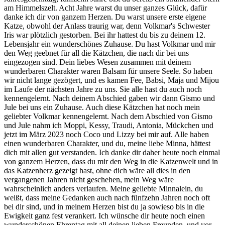
am Himmelszelt. Acht Jahre warst du unser ganzes Glück, dafür
danke ich dir von ganzem Herzen. Du warst unsere erste eigene
Katze, obwohl der Anlass traurig war, denn Volkmar's Schwester
Iris war plötzlich gestorben. Bei ihr hattest du bis zu deinem 12.
Lebensjahr ein wunderschönes Zuhause. Du hast Volkmar und mir
den Weg geebnet für all die Kätzchen, die nach dir bei uns
eingezogen sind. Dein liebes Wesen zusammen mit deinem
wunderbaren Charakter waren Balsam für unsere Seele. So haben
wir nicht lange gezögert, und es kamen Fee, Babsi, Maja und Mijou
im Laufe der nächsten Jahre zu uns. Sie alle hast du auch noch
kennengelernt. Nach deinem Abschied gaben wir dann Gismo und
Jule bei uns ein Zuhause. Auch diese Kätzchen hat noch mein
geliebter Volkmar kennengelernt. Nach dem Abschied von Gismo
und Jule nahm ich Moppi, Kessy, Traudi, Antonia, Mückchen und
jetzt im März 2023 noch Coco und Lizzy bei mir auf. Alle haben
einen wunderbaren Charakter, und du, meine liebe Minna, hättest
dich mit allen gut verstanden. Ich danke dir daher heute noch einmal
von ganzem Herzen, dass du mir den Weg in die Katzenwelt und in
das Katzenherz gezeigt hast, ohne dich wäre all dies in den
vergangenen Jahren nicht geschehen, mein Weg wäre
wahrscheinlich anders verlaufen. Meine geliebte Minnalein, du
weißt, dass meine Gedanken auch nach fünfzehn Jahren noch oft
bei dir sind, und in meinem Herzen bist du ja sowieso bis in die
Ewigkeit ganz fest verankert. Ich wünsche dir heute noch einen
wunderschönen Ehrentag mit all deinen lieben Freunden, und vor