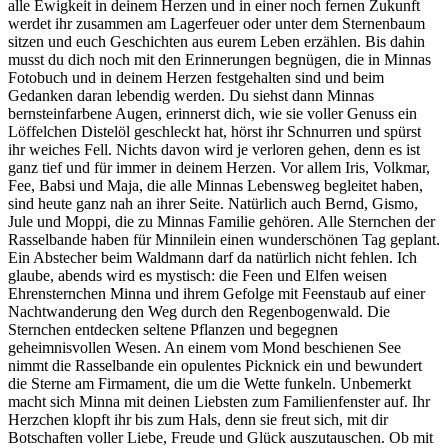
alle Ewigkeit in deinem Herzen und in einer noch fernen Zukunft
werdet ihr zusammen am Lagerfeuer oder unter dem Sternenbaum
sitzen und euch Geschichten aus eurem Leben erzählen. Bis dahin
musst du dich noch mit den Erinnerungen begnügen, die in Minnas
Fotobuch und in deinem Herzen festgehalten sind und beim
Gedanken daran lebendig werden. Du siehst dann Minnas
bernsteinfarbene Augen, erinnerst dich, wie sie voller Genuss ein
Löffelchen Distelöl geschleckt hat, hörst ihr Schnurren und spürst
ihr weiches Fell. Nichts davon wird je verloren gehen, denn es ist
ganz tief und für immer in deinem Herzen. Vor allem Iris, Volkmar,
Fee, Babsi und Maja, die alle Minnas Lebensweg begleitet haben,
sind heute ganz nah an ihrer Seite. Natürlich auch Bernd, Gismo,
Jule und Moppi, die zu Minnas Familie gehören. Alle Sternchen der
Rasselbande haben für Minnilein einen wunderschönen Tag geplant.
Ein Abstecher beim Waldmann darf da natürlich nicht fehlen. Ich
glaube, abends wird es mystisch: die Feen und Elfen weisen
Ehrensternchen Minna und ihrem Gefolge mit Feenstaub auf einer
Nachtwanderung den Weg durch den Regenbogenwald. Die
Sternchen entdecken seltene Pflanzen und begegnen
geheimnisvollen Wesen. An einem vom Mond beschienen See
nimmt die Rasselbande ein opulentes Picknick ein und bewundert
die Sterne am Firmament, die um die Wette funkeln. Unbemerkt
macht sich Minna mit deinen Liebsten zum Familienfenster auf. Ihr
Herzchen klopft ihr bis zum Hals, denn sie freut sich, mit dir
Botschaften voller Liebe, Freude und Glück auszutauschen. Ob mit