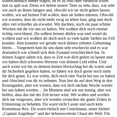
wahrscheinlich immer fragen, ob es zu früh oder vielleicht schon
fast zu spät war. Denn wir lieben unsere Tiere so sehr, dass, wie sehr
wir auch an ihnen hängen und, obwohl wir sie nicht gehen lassen
wollen, wir auf keinen Fall wollen, dass sie leiden müssen. Obwohl
wir wussten, dass du nicht mehr ewig zu leben hast, ging nun doch
alles viel schneller als erwartet. Wir dachten, noch ein paar schöne
Wochen mit dir vor uns zu haben. Wir wollten dich noch einmal
richtig verwöhnen. Du solltest fressen dürfen was und soviel du
wolltest und wir wollten dir doch noch so viele kahle Stellen ins Fell
kraulen. Jetzt konnten wir gerade noch deinen zehnten Geburtstag
feiern… Vorgestern hast du uns dann sehr erschreckt und es war
dramatisch wie schnell sich dein Zustand verschlechtert hat. In
deinen Augen sahen wir, dass es Zeit war dich gehen zu lassen und
wir haben dich schweren Herzens von deinem Leid erlöst. Und
auch wenn wir bis zu deinem letzten Herzschlag bei dir waren und
dir Sicherheit gegeben haben, so hätten wir doch gerne noch mehr
für dich getan. Es war schön, dich noch eine Nacht bei uns zu haben
und Abschied von dir zu nehmen. Nun bist du auf dem Weg in den
Rosengarten, aber wir wissen, dass wir dich nächste Woche wieder
bei uns haben werden… Im Moment sind wir nur traurig, aber wir
hoffen, dass das mit der Zeit besser wird. Wir wollen und werden
dich nie vergessen, aber wir werden versuchen die guten Zeiten in
Erinnerung zu behalten. Du warst nicht Lassie und auch kein
Kommissar Rex. Du warst einfach nur Cutzelmann, unser kleiner
„Captain Angsthase“ und der liebenswerteste Chaot der Welt. Für