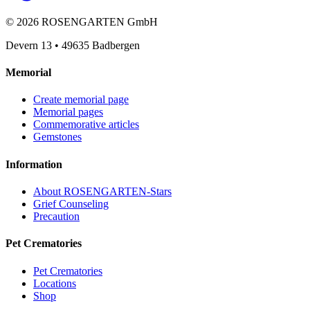
©
2026
ROSENGARTEN GmbH
Devern 13
•
49635
Badbergen
Memorial
Create memorial page
Memorial pages
Commemorative articles
Gemstones
Information
About ROSENGARTEN-Stars
Grief Counseling
Precaution
Pet Crematories
Pet Crematories
Locations
Shop