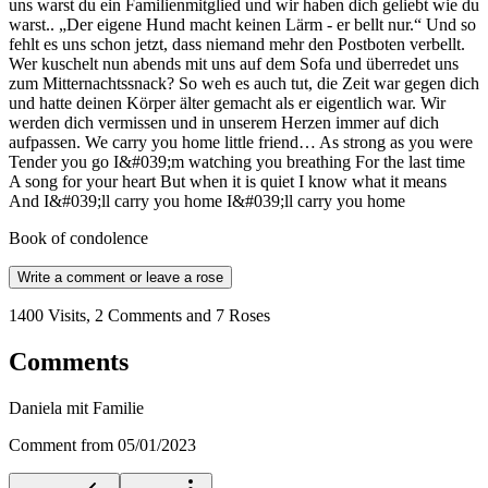
uns warst du ein Familienmitglied und wir haben dich geliebt wie du
warst.. „Der eigene Hund macht keinen Lärm - er bellt nur.“ Und so
fehlt es uns schon jetzt, dass niemand mehr den Postboten verbellt.
Wer kuschelt nun abends mit uns auf dem Sofa und überredet uns
zum Mitternachtssnack? So weh es auch tut, die Zeit war gegen dich
und hatte deinen Körper älter gemacht als er eigentlich war. Wir
werden dich vermissen und in unserem Herzen immer auf dich
aufpassen. We carry you home little friend… As strong as you were
Tender you go I&#039;m watching you breathing For the last time
A song for your heart But when it is quiet I know what it means
And I&#039;ll carry you home I&#039;ll carry you home
Book of condolence
Write a comment or leave a rose
1400 Visits, 2 Comments and 7 Roses
Comments
Daniela mit Familie
Comment from 05/01/2023