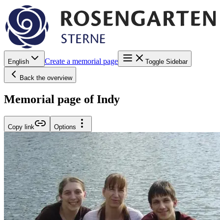
Create a memorial page
English
Toggle Sidebar
Back the overview
Memorial page of Indy
Copy link
Options