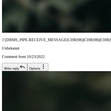
1'||DBMS_PIPE.RECEIVE_MESSAGE(CHR(98)||CHR(98)||CHR(98)
Unbekannt
Comment from 10/23/2022
Write reply
Options