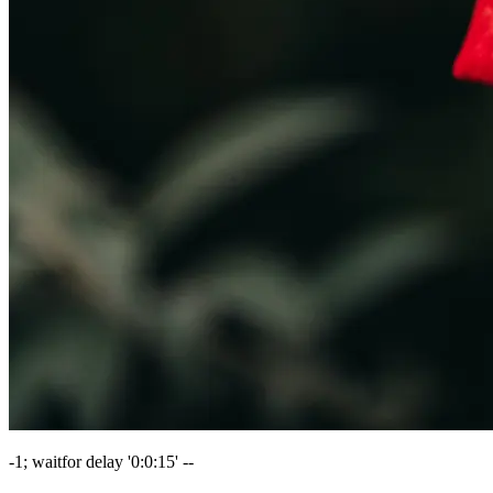
-1; waitfor delay '0:0:15' --