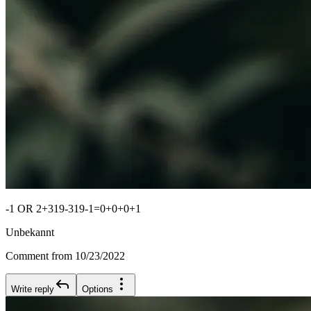
-1 OR 2+319-319-1=0+0+0+1
Unbekannt
Comment from 10/23/2022
Write reply
Options