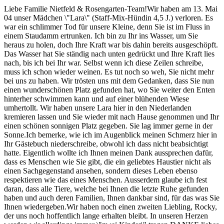
Liebe Familie Nietfeld & Rosengarten-Team!Wir haben am 13. Mai
04 unser Mädchen \"Lara\" (Staff-Mix-Hündin 4,5 J.) verloren. Es
war ein schlimmer Tod für unsere Kleine, denn Sie ist im Fluss in
einem Staudamm ertrunken. Ich bin zu Ihr ins Wasser, um Sie
heraus zu holen, doch Ihre Kraft war bis dahin bereits ausgeschöpft.
Das Wasser hat Sie ständig nach unten gedrückt und Ihre Kraft lies
nach, bis ich bei Ihr war. Selbst wenn ich diese Zeilen schreibe,
muss ich schon wieder weinen. Es tut noch so weh, Sie nicht mehr
bei uns zu haben. Wir trösten uns mit dem Gedanken, dass Sie nun
einen wunderschönen Platz gefunden hat, wo Sie weiter den Enten
hinterher schwimmen kann und auf einer blühenden Wiese
umhertollt. Wir haben unsere Lara hier in den Niederlanden
kremieren lassen und Sie wieder mit nach Hause genommen und Ihr
einen schönen sonnigen Platz gegeben. Sie lag immer gerne in der
Sonne.Ich bemerke, wie ich im Augenblick meinen Schmerz hier in
Ihr Gästebuch niederschreibe, obwohl ich dass nicht beabsichtigt
hatte. Eigentlich wollte ich Ihnen meinen Dank aussprechen dafür,
dass es Menschen wie Sie gibt, die ein geliebtes Haustier nicht als
einen Sachgegenstand ansehen, sondern dieses Leben ebenso
respektieren wie das eines Menschen. Ausserdem glaube ich fest
daran, dass alle Tiere, welche bei Ihnen die letzte Ruhe gefunden
haben und auch deren Familien, Ihnen dankbar sind, für das was Sie
Ihnen wiedergeben.Wir haben noch einen zweiten Liebling, Rocky,
der uns noch hoffentlich lange erhalten bleibt. In unseren Herzen