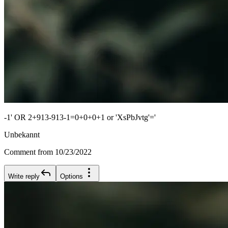
-1' OR 2+913-913-1=0+0+0+1 or 'XsPbJvtg'='
Unbekannt
Comment from 10/23/2022
Write reply
Options