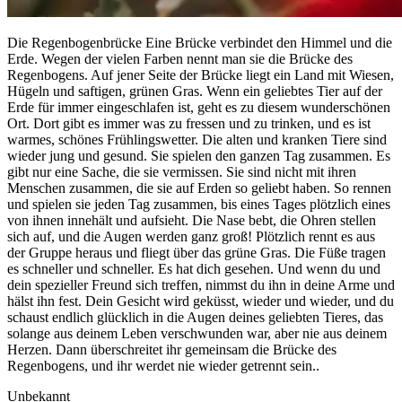
Die Regenbogenbrücke Eine Brücke verbindet den Himmel und die
Erde. Wegen der vielen Farben nennt man sie die Brücke des
Regenbogens. Auf jener Seite der Brücke liegt ein Land mit Wiesen,
Hügeln und saftigen, grünen Gras. Wenn ein geliebtes Tier auf der
Erde für immer eingeschlafen ist, geht es zu diesem wunderschönen
Ort. Dort gibt es immer was zu fressen und zu trinken, und es ist
warmes, schönes Frühlingswetter. Die alten und kranken Tiere sind
wieder jung und gesund. Sie spielen den ganzen Tag zusammen. Es
gibt nur eine Sache, die sie vermissen. Sie sind nicht mit ihren
Menschen zusammen, die sie auf Erden so geliebt haben. So rennen
und spielen sie jeden Tag zusammen, bis eines Tages plötzlich eines
von ihnen innehält und aufsieht. Die Nase bebt, die Ohren stellen
sich auf, und die Augen werden ganz groß! Plötzlich rennt es aus
der Gruppe heraus und fliegt über das grüne Gras. Die Füße tragen
es schneller und schneller. Es hat dich gesehen. Und wenn du und
dein spezieller Freund sich treffen, nimmst du ihn in deine Arme und
hälst ihn fest. Dein Gesicht wird geküsst, wieder und wieder, und du
schaust endlich glücklich in die Augen deines geliebten Tieres, das
solange aus deinem Leben verschwunden war, aber nie aus deinem
Herzen. Dann überschreitet ihr gemeinsam die Brücke des
Regenbogens, und ihr werdet nie wieder getrennt sein..
Unbekannt