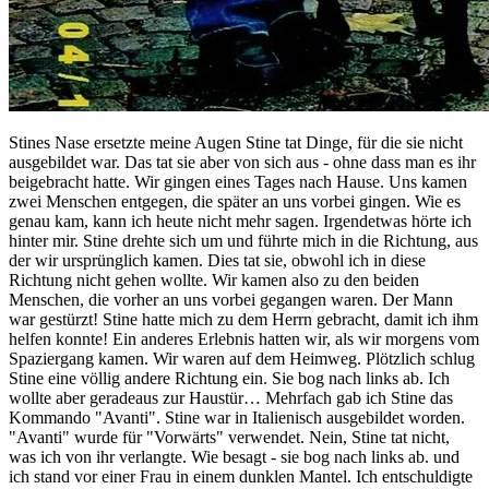
Stines Nase ersetzte meine Augen Stine tat Dinge, für die sie nicht
ausgebildet war. Das tat sie aber von sich aus - ohne dass man es ihr
beigebracht hatte. Wir gingen eines Tages nach Hause. Uns kamen
zwei Menschen entgegen, die später an uns vorbei gingen. Wie es
genau kam, kann ich heute nicht mehr sagen. Irgendetwas hörte ich
hinter mir. Stine drehte sich um und führte mich in die Richtung, aus
der wir ursprünglich kamen. Dies tat sie, obwohl ich in diese
Richtung nicht gehen wollte. Wir kamen also zu den beiden
Menschen, die vorher an uns vorbei gegangen waren. Der Mann
war gestürzt! Stine hatte mich zu dem Herrn gebracht, damit ich ihm
helfen konnte! Ein anderes Erlebnis hatten wir, als wir morgens vom
Spaziergang kamen. Wir waren auf dem Heimweg. Plötzlich schlug
Stine eine völlig andere Richtung ein. Sie bog nach links ab. Ich
wollte aber geradeaus zur Haustür… Mehrfach gab ich Stine das
Kommando "Avanti". Stine war in Italienisch ausgebildet worden.
"Avanti" wurde für "Vorwärts" verwendet. Nein, Stine tat nicht,
was ich von ihr verlangte. Wie besagt - sie bog nach links ab. und
ich stand vor einer Frau in einem dunklen Mantel. Ich entschuldigte