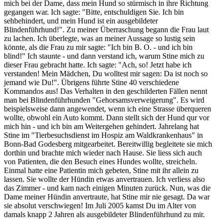
mich bei der Dame, dass mein Hund so stürmisch in ihre Richtung
gegangen war. Ich sagte: "Bitte, entschuldigen Sie. Ich bin
sehbehindert, und mein Hund ist ein ausgebildeter
Blindenführhund!". Zu meiner Überraschung begann die Frau laut
zu lachen. Ich überlegte, was an meiner Aussage so lustig sein
könnte, als die Frau zu mir sagte: "Ich bin B. O. - und ich bin
blind!" Ich staunte - und dann verstand ich, warum Stine mich zu
dieser Frau gebracht hatte. Ich sagte: "Ach, so! Jetzt habe ich
verstanden! Mein Mädchen, Du wolltest mir sagen: Da ist noch so
jemand wie Du!". Übrigens führte Stine 40 verschiedene
Kommandos aus! Das Verhalten in den geschilderten Fällen nennt
man bei Blindenführhunden "Gehorsamsverweigerung". Es wird
beispielsweise dann angewendet, wenn ich eine Strasse überqueren
wollte, obwohl ein Auto kommt. Dann stellt sich der Hund qur vor
mich hin - und ich bin am Weitergehen gehindert. Jahrelang hat
Stine im "Tierbesuchsdienst im Hospiz am Waldkrankenhaus" in
Bonn-Bad Godesberg mitgearbeitet. Bereitwillig begleitete sie mich
dorthin und brachte mich wieder nach Hause. Sie liess sich auch
von Patienten, die den Besuch eines Hundes wollte, streicheln.
Einmal hatte eine Patientin mich gebeten, Stine mit ihr allein zu
lassen. Sie wollte der Hündin etwas anvertrauen. Ich verliess also
das Zimmer - und kam nach einigen Minuten zurück. Nun, was die
Dame meiner Hündin anvertraute, hat Stine mir nie gesagt. Da war
sie absolut verschwiegen! Im Juli 2005 kamst Du im Alter von
damals knapp 2 Jahren als ausgebildeter Blindenführhund zu mir.