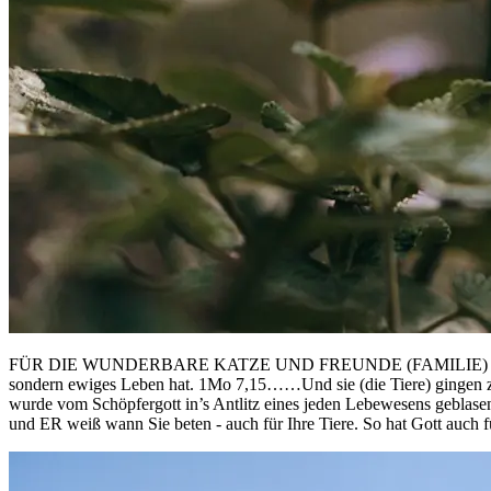
FÜR DIE WUNDERBARE KATZE UND FREUNDE (FAMILIE) ! 🤍 Joh 3,16 D
sondern ewiges Leben hat. 1Mo 7,15……Und sie (die Tiere) gingen zu
wurde vom Schöpfergott in’s Antlitz eines jeden Lebewesens gebl
und ER weiß wann Sie beten - auch für Ihre Tiere. So hat Gott auch 